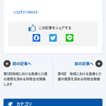
シロチドリNo19
この記事をシェアする
F
T
Li
a
w
n
c
itt
e
e
er
前の記事へ
前の記事へ
b
o
第5回地域における医療と介護
第4回 地域における医療と介
の連携を深める研修会を開催
護の連携を深める研修会開催
o
します
k
カテゴリ