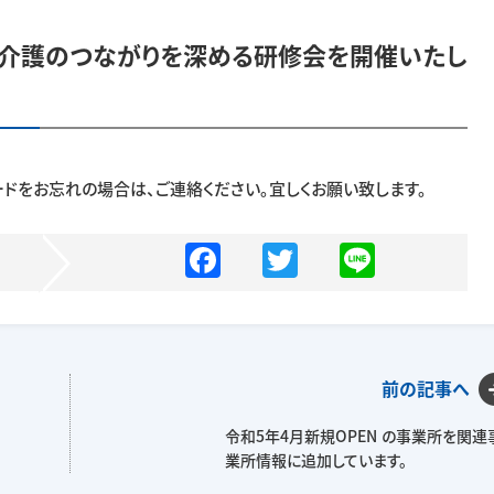
と介護のつながりを深める研修会を開催いたし
ドをお忘れの場合は、ご連絡ください。宜しくお願い致します。
F
T
Li
a
w
n
c
itt
e
e
er
前の記事へ
b
o
令和5年4月新規OPEN の事業所を関連
業所情報に追加しています。
o