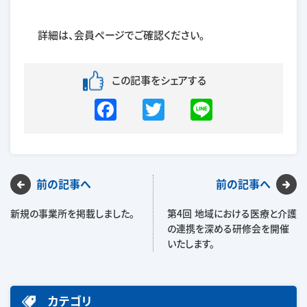
詳細は、会員ページでご確認ください。
この記事をシェアする
F
T
Li
a
w
n
c
itt
e
e
er
前の記事へ
前の記事へ
b
o
新規の事業所を掲載しました。
第4回 地域における医療と介護
の連携を深める研修会を開催
o
いたします。
k
カテゴリ